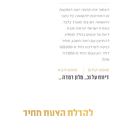
האמור אינו מהווה ייעוץ השקעות
או התחייבות לתשואה. כל נתוני
התשואה הם צפי מוערך בלבד.
כאזרח ישראלי קיימת חובת
דיווח על נכסים בחו"ל, מומלץ
להתייעץ עם רואה חשבון. מחיר
כניסה לפרויקט החל מ-103,000
דולר, הון עצמי החל מ-117,000
שקל.
פוסט קודם
פוסט הבא
דיווח על נכס בחו"ל למס הכנסה, מה משקיע ישראלי חייב לדעת
מלון רמדה בטומי, סקירת הפרויקט שמושך משקיעים ישראלים
לקבלת הצעת מחיר