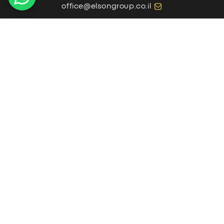
office@elsongroup.co.il
פרופ' מנחם פלאוט 4, רחובות
ימים א'-ה' 09:00-19:00, יום ו' 09:00-15:00
מפת אתר
אודות
למה בטומי?
הפרויקטים שלנו
מצלמות LIVE
ממליצים
שאלות ותשובות
מחשבון תשואה
בלוג