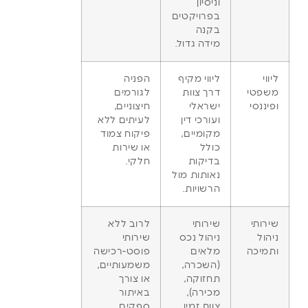
וניסיון
בפרויקטים
בקנה
מידה גדול.
ליווי
ליווי מקיף
הפניה
משפטי
דרך צוות
לגורמים
ופיננסי
ישראלי
חיצוניים,
ועורכי דין
לעיתים ללא
מקומיים,
פיקוח צמוד
כולל
או שירות
בדיקות
חלקי.
נאותות מול
הרשויות.
שירותי
שירותי
לרוב ללא
ניהול
ניהול נכס
שירותי
ותמיכה
מלאים
פוסט-רכישה
(השכרה,
משמעותיים,
תחזוקה,
או צורך
מכירה),
באיתור
צוות זמין
ספקים