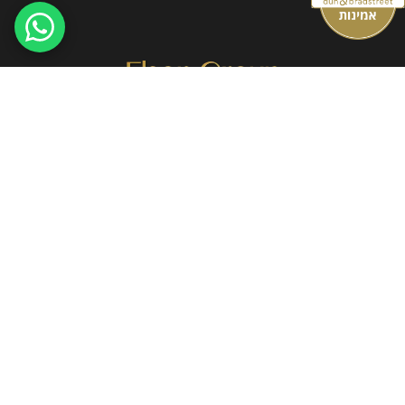
צרו קשר
office@elsongroup.co.il
פרופ' מנחם פלאוט 4, רחובות
ימים א'-ה' 09:00-19:00, יום ו' 09:00-15:00