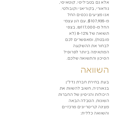
אלא גם בטביליסי, קוטאיסי,
גודאורי, בקוריאני וקובולטי.
אנו מציעים נכסים החל
מ-$107,935, עם הון עצמי
החל מ-₪117,000, בצפי
תשואה של 8-12% (לא
מובטח), ומאפשרים לכם
לבחור את ההשקעה
המתאימה ביותר לפרופיל
הסיכון והתשואה שלכם.
השוואה
בעת בחירת חברת נדל"ן
בגאורגיה, חשוב להשוות את
היכולות והניסיון של החברות
השונות. הטבלה הבאה
מציגה קריטריונים מרכזיים
והשוואה כללית: