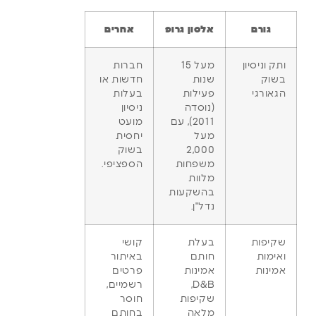
גורם
אלסון גרופ
אחרים
ותק וניסיון
מעל 15
חברות
בשוק
שנות
חדשות או
הגאורגי
פעילות
בעלות
(נוסדה
ניסיון
2011), עם
מועט
מעל
יחסית
2,000
בשוק
משפחות
הספציפי.
מלוות
בהשקעות
נדל"ן.
שקיפות
בעלת
קושי
ואימות
חותם
באיתור
אמינות
אמינות
פרטים
D&B,
רשמיים,
שקיפות
חוסר
מלאה
בחותם