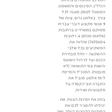
המורכב ממומחים בתחומי
הנדל"ן, הפיננסים והמשפט,
המסוגל לספק מענה לכל
צורך. באלסון גרופ, צוות של
9 אנשי מקצוע דוברי עברית
ממוקם במשרדינו ברחובות
(פלאוט מנחם 4, רחובות
7670604) ומלווה את
המשקיעים בכל שלבי
ההשקעה – החל מבחירת
הנכס ועד לניהול השוטף
והשגת צפי התשואה (לא
מובטח). המנכ"ל והמייסד,
ליפז אלסון, מוביל את
החברה תוך הקפדה על
מקצועיות ושירות.
בחנו את זמינות הצוות, את
יכולתו להסביר לכם את
הפרטים הקטנים ביותר, ואת