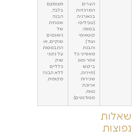
הערים
מצומצם
המרכזיות
בלבד,
בגאורגיה
הבנה
(טביליסי,
שטחית
בטומי,
של
קוטאיסי
ניואנסים
ועוד)
שוקיים, או
והבנת
התבססות
מאפייני כל
על נתוני
אזור וסוג
שוק
ביקוש
כלליים
(תיירות,
ללא הבנה
שכירות
מקומית.
ארוכת
טווח,
סטודנטים).
שאלות
נפוצות