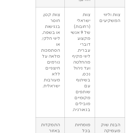
צוות וליווי
צוות
צוות קטן,
המשקיעים
ישראלי
חוסר
(רחובות)
בנגישות
של 9 אנשי
או בשפה,
מקצוע
ליווי חלקי,
דוברי
או
עברית.
הסתמכות
ליווי מקיף
מלאה על
מהחלטה
גורמים
ועד ניהול
חיצוניים
נכס,
ללא
בשיתוף
מעורבות
עם
ישראלית.
שותפים
מקומיים
מובילים
בגאורגיה.
הבנת שוק
מומחיות
התמקדות
מעמיקה
בכל
באזור