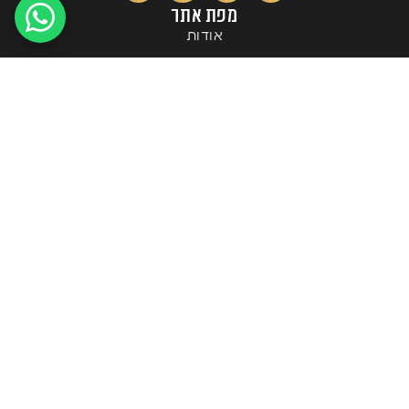
מפת אתר
אודות
למה בטומי?
הפרויקטים שלנו
מצלמות LIVE
ממליצים
שאלות ותשובות
מחשבון תשואה
בלוג
צרו קשר
מידע נוסף
הצהרת נגישות
תקנון אתר