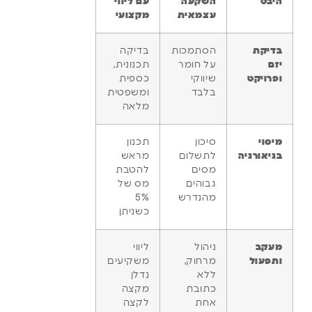
היבט
השקעה
עם ליווי
עצמאית
מקצועי
בדיקת
הסתמכות
בדיקה
יזם
על חומר
תכנונית,
ופרויקט
שיווקי
כספית
בלבד
ומשפטית
מלאה
מיסוי
סיכון
תכנון
בגיאורגיה
לתשלום
מראש
מסים
להטבת
גבוהים
מס של
מהנדרש
5%
כשניתן
מעקב
ניהול
ליווי
ותפעול
מרחוק,
משקיעים
ללא
נדלן
כתובת
מקצה
אחת
לקצה