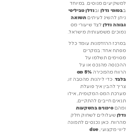
למשקיעים מנוסים. במיוחד
ב
בטומי נדלן
וב
נדלן טביליסי
ניתן להשיג לעיתים
תשואה
גבוהה נדלן
לצד שיעורי מס
נמוכים משמעותית מישראל.
במרכז ההזדמנות עומד כלל
מפתח אחד: במקרים
מסוימים תשלמו על
ההכנסה מהנכס או על
הרווח מהמכירה
5% מס
בלבד
. כדי ליהנות מהטבה זו,
צריך להבין איך פועלת
מערכת המס המקומית, אילו
תנאים חייבים להתקיים,
ומהם
סיכונים בהשקעות
נדלן
שעלולים לשחוק חלק
מהרווח. כאן נכנסים לתמונה
ליווי מקצועי,
due