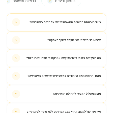
הכל
ביטחון ורישום
כדאיות ותשואה
2
2
7
כיצד מובטחת הבעלות המשפטית שלי על הנכס בגיאורגיה?
איזה גיבוי משפטי אני מקבל לאורך העסקה?
מה הופך את בטומי ליעד השקעה אטרקטיבי מבחינת רווחיות?
מהם יתרונות המס הייחודיים למשקיעים ישראלים בגיאורגיה?
השקעה עם אלסון גרופ מאפשרת לכם לנצל את
היתרונות הכלכליים של אמנת המס (משנת 2012)
מהו המסלול המעשי לתחילת ההשקעה?
מניעת כפל מס:
מס ששולם בגיאורגיה מוכר
כזיכוי בישראל, מה שמונע תשלום מס כפול
איך אני יכול לעקוב אחרי מצב הפרויקט ללא טיסה לגיאורגיה?