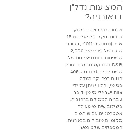
המציעות נדל"ן
בגאורגיה?
אלסון גרופ בולטת בשוק
בזכות ותק של למעלה מ-15
שנה (נוסדה ב-2011), רקורד
מוכח של ליווי מעל 2,000
משפחות, חותם אמינות של
D&B, ופרויקטים בסדרי גודל
משמעותיים (לדוגמה, 405
חוזים בפרויקט רמדה
בטומי). הליווי ניתן על ידי
צוות ישראלי מיומן ודובר
עברית הממוקם ברחובות,
בשילוב שיתופי פעולה
אסטרטגיים עם שותפים
מקומיים מובילים בגאורגיה,
המספקים שקט נפשי