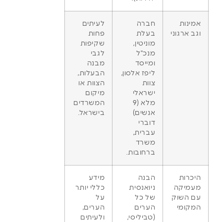
אמינות
חברה
לעיתים
וגב ארגוני
בעלת
פחות
מוניטין,
שקיפות
מנכ"ל
לגבי
ומייסד
מבנה
ליפז אלסון,
הבעלות,
צוות
הצוות או
ישראלי
מיקום
מלא (9
המשרדים
אנשים)
בישראל.
דוברי
עברית,
משרד
ברחובות.
היכרות
הבנה
מידע
מעמיקה
ניואנסית
כללי יותר
עם השוק
של כל
על
המקומי
הערים
הערים,
(טביליסי,
ולעיתים