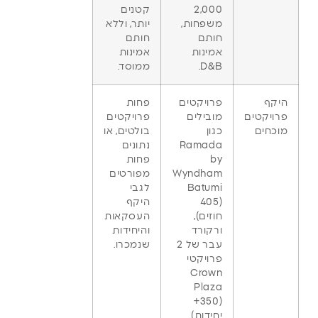
2,000
קטנים
משפחות,
יותר, וללא
חותם
חותם
אמינות
אמינות
D&B.
ממוסד.
היקף
פרויקטים
פחות
פרויקטים
מובילים
פרויקטים
מוכחים
כגון
בולטים, או
Ramada
נתונים
by
פחות
Wyndham
מפורטים
Batumi
לגבי
(405
היקף
חוזים),
העסקאות
ורקורד
והיחידות
עבר של 2
שנמכרו.
פרויקטי
Crown
Plaza
(350+
יחידות).