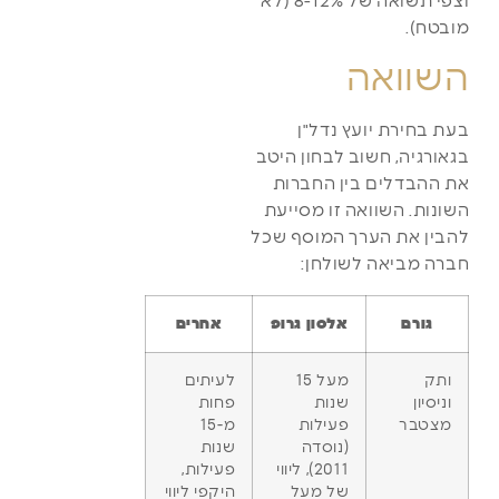
וצפי תשואה של 8-12% (לא
מובטח).
השוואה
בעת בחירת יועץ נדל"ן
בגאורגיה, חשוב לבחון היטב
את ההבדלים בין החברות
השונות. השוואה זו מסייעת
להבין את הערך המוסף שכל
חברה מביאה לשולחן:
גורם
אלסון גרופ
אחרים
ותק
מעל 15
לעיתים
וניסיון
שנות
פחות
מצטבר
פעילות
מ-15
(נוסדה
שנות
2011), ליווי
פעילות,
של מעל
היקפי ליווי