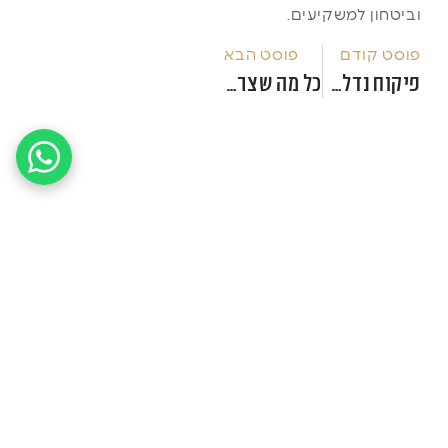
וביטחון למשקיעים.
פוסט קודם
פוסט הבא
פיקוח נדל"ן בגאורגיה: כיצד לוודא אמינות ובדיקת רישיונות לחברות נדל"ן?
כל מה שצריך לדעת על השקעות נדל"ן בטביליסי – שאלות ותשובות
לקבלת הצעת מחיר
משתלמת ופרטים נוספים
מלאו את הטופס ונחזור אליכם עם הצעות מותאמות
אישית.